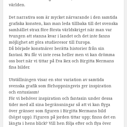
världen.
Det narrativa som är mycket närvarande i den samtida
grafiska konsten, kan man leda tillbaka till det svenska
samhället strax före första världskriget när man var
tvungen att stanna kvar i landet och det inte fanns
möjlighet att göra studieresor till Europa.
Då började konstnärer berätta historier från sin
fantasi. Nu får vi inte resa heller men vi kan drömma
oss bort när vi tittar på Eva Rex och Birgitta Nermans
fina bilder.
Utställningen visar en stor variation av samtida
svenska grafik som förhoppningsvis ger inspiration
och entusiasm!
För vi behöver inspiration och fantasin under dessa
tider med all sina begränsningar så att vi kan flyga
över gränser som figuren i Birgitta Nermans bild
(högst upp). Figuren på jorden tittar upp; finns det en
längta i hens blick? Vill hen följa efter och flya över