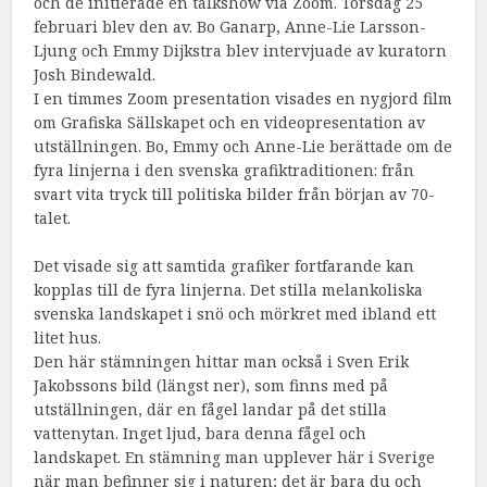
och de initierade en talkshow via Zoom. Torsdag 25
februari blev den av. Bo Ganarp, Anne-Lie Larsson-
Ljung och Emmy Dijkstra blev intervjuade av kuratorn
Josh Bindewald.
I en timmes Zoom presentation visades en nygjord film
om Grafiska Sällskapet och en videopresentation av
utställningen. Bo, Emmy och Anne-Lie berättade om de
fyra linjerna i den svenska grafiktraditionen: från
svart vita tryck till politiska bilder från början av 70-
talet.
Det visade sig att samtida grafiker fortfarande kan
kopplas till de fyra linjerna. Det stilla melankoliska
svenska landskapet i snö och mörkret med ibland ett
litet hus.
Den här stämningen hittar man också i Sven Erik
Jakobssons bild (längst ner), som finns med på
utställningen, där en fågel landar på det stilla
vattenytan. Inget ljud, bara denna fågel och
landskapet. En stämning man upplever här i Sverige
när man befinner sig i naturen; det är bara du och