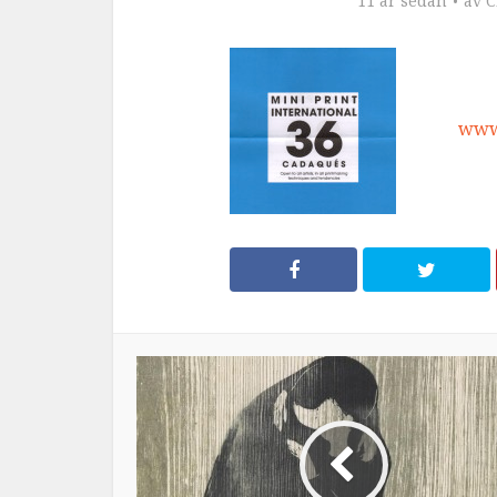
11 år sedan
av
C
www.