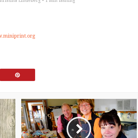
hristina Lindeberg
1 min läsning
miniprint.org