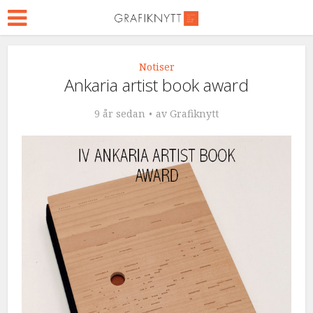
Notiser
Ankaria artist book award
9 år sedan
av
Grafiknytt