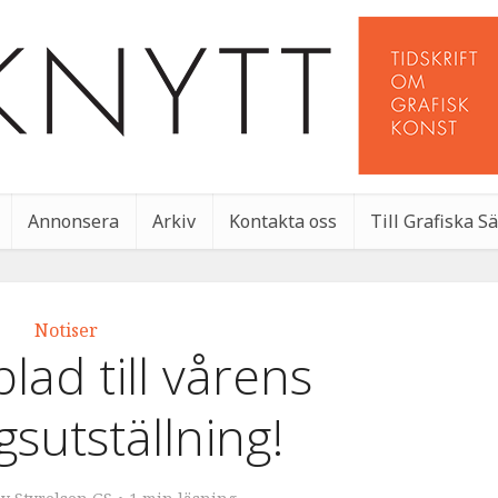
Annonsera
Arkiv
Kontakta oss
Till Grafiska S
Notiser
ad till vårens
sutställning!