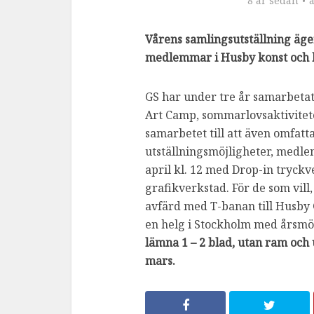
8 år sedan
Vårens samlingsutställning äg
medlemmar i Husby konst och h
GS har under tre år samarbeta
Art Camp, sommarlovsaktivitet
samarbetet till att även omfat
utställningsmöjligheter, medle
april kl. 12 med Drop-in tryck
grafikverkstad. För de som vill
avfärd med T-banan till Husby G
en helg i Stockholm med årsmöt
lämna 1 – 2 blad, utan ram och u
mars.