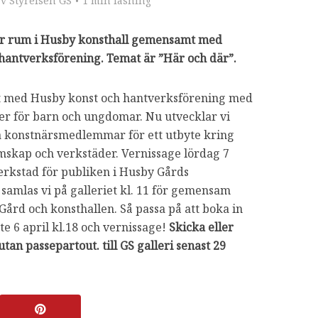
av
Styrelsen GS
1 min läsning
er rum i Husby konsthall gemensamt med
antverksförening. Temat är ”Här och där”.
t med Husby konst och hantverksförening med
er för barn och ungdomar. Nu utvecklar vi
ta konstnärsmedlemmar för ett utbyte kring
mskap och verkstäder. Vernissage lördag 7
verkstad för publiken i Husby Gårds
, samlas vi på galleriet kl. 11 för gemensam
ård och konsthallen. Så passa på att boka in
e 6 april kl.18 och vernissage!
Skicka eller
tan passepartout. till GS galleri senast 29