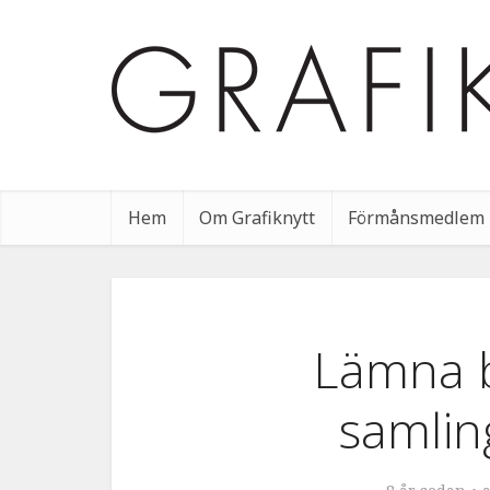
Hem
Om Grafiknytt
Förmånsmedlem
Lämna bl
samling