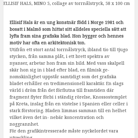
ELLISIF HALS, MINO 5, collage av torrnålstryck, 58 x 100 cm
Ellisif Hals är en ung konstnär född i Norge 1981 och
bosatt i Malmö som hittat sitt alldeles speciella sätt att
lyfta fram sina grafiska blad. Hon bygger och hennes
motiv har ofta en arkitektonisk ton.
Utifrån ett stort antal torrnålstryck, ibland tio till tjugo
stycken, från samma plåt, i ett brett spektra av
nyanser, arbetar hon fram sin bild. Med vass skalpell
skär hon sig in i blad efter blad, en filmisk ge-
nomskinlighet uppstår samtidigt som det grafiska
bladet erhåller en tredimensionell karaktär. En slags
värld i dröm från det förflutna till framtiden där
fragment flyter förbi i ständig rörelse, Knossostemplet
på Kreta, inslag från en vistelse i Spanien eller celler i
stark förstoring. Bladen limmas samman till en helhet
vilket även det in- nebär koncentration och
noggrannhet.
För den grafikintresserade måste nyckelordet vara
utveckling.