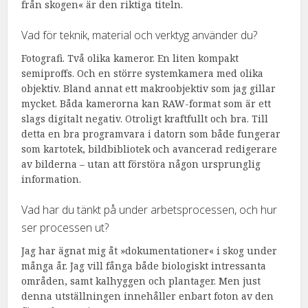
från skogen« är den riktiga titeln.
Vad för teknik, material och verktyg använder du?
Fotografi. Två olika kameror. En liten kompakt
semiproffs. Och en större systemkamera med olika
objektiv. Bland annat ett makroobjektiv som jag gillar
mycket. Båda kamerorna kan RAW-format som är ett
slags digitalt negativ. Otroligt kraftfullt och bra. Till
detta en bra programvara i datorn som både fungerar
som kartotek, bildbibliotek och avancerad redigerare
av bilderna – utan att förstöra någon ursprunglig
information.
Vad har du tänkt på under arbetsprocessen, och hur
ser processen ut?
Jag har ägnat mig åt »dokumentationer« i skog under
många år. Jag vill fånga både biologiskt intressanta
områden, samt kalhyggen och plantager. Men just
denna utställningen innehåller enbart foton av den