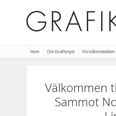
Hem
Om Grafiknytt
Förmånsmedlem
Välkommen til
Sammot Noss
L