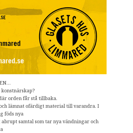
GEN…
a konstnärskap?
där orden får stå tillbaka.
och lämnat ofärdigt material till varandra. I
ng föds nya
tt abrupt samtal som tar nya vändningar och
ra