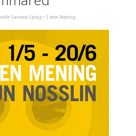
nelie Larsson Ljung
2 min läsning