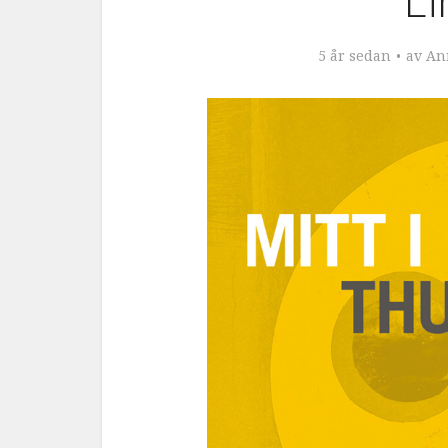
5 år sedan
av
An