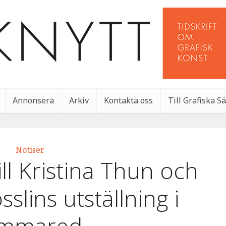
Annonsera
Arkiv
Kontakta oss
Till Grafiska S
Notiser
l Kristina Thun och
lins utställning i
immared