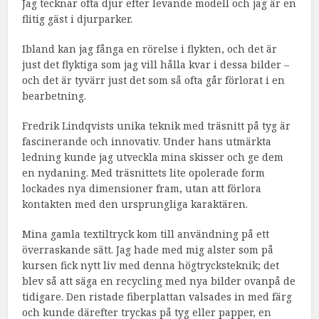
Jag tecknar ofta djur efter levande modell och jag är en
flitig gäst i djurparker.
Ibland kan jag fånga en rörelse i flykten, och det är
just det flyktiga som jag vill hålla kvar i dessa bilder –
och det är tyvärr just det som så ofta går förlorat i en
bearbetning.
Fredrik Lindqvists unika teknik med träsnitt på tyg är
fascinerande och innovativ. Under hans utmärkta
ledning kunde jag utveckla mina skisser och ge dem
en nydaning. Med träsnittets lite opolerade form
lockades nya dimensioner fram, utan att förlora
kontakten med den ursprungliga karaktären.
Mina gamla textiltryck kom till användning på ett
överraskande sätt. Jag hade med mig alster som på
kursen fick nytt liv med denna högtrycksteknik; det
blev så att säga en recycling med nya bilder ovanpå de
tidigare. Den ristade fiberplattan valsades in med färg
och kunde därefter tryckas på tyg eller papper, en