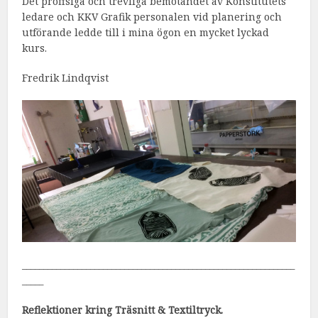
Det proffsiga och trevliga bemötandet av Konstitutets
ledare och KKV Grafik personalen vid planering och
utförande ledde till i mina ögon en mycket lyckad
kurs.
Fredrik Lindqvist
________________________________________________________________
_____
Reflektioner kring Träsnitt & Textiltryck.