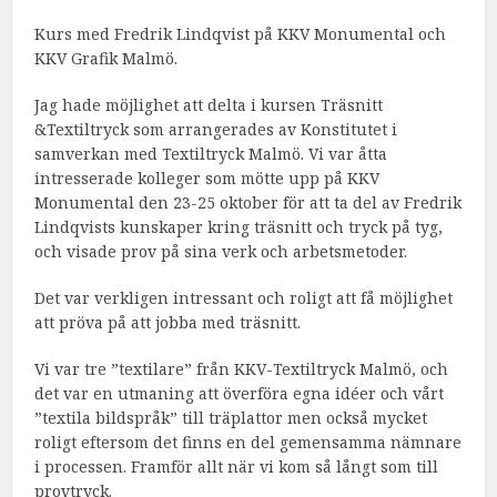
Kurs med Fredrik Lindqvist på KKV Monumental och
KKV Grafik Malmö.
Jag hade möjlighet att delta i kursen Träsnitt
&Textiltryck som arrangerades av Konstitutet i
samverkan med Textiltryck Malmö. Vi var åtta
intresserade kolleger som mötte upp på KKV
Monumental den 23-25 oktober för att ta del av Fredrik
Lindqvists kunskaper kring träsnitt och tryck på tyg,
och visade prov på sina verk och arbetsmetoder.
Det var verkligen intressant och roligt att få möjlighet
att pröva på att jobba med träsnitt.
Vi var tre ”textilare” från KKV-Textiltryck Malmö, och
det var en utmaning att överföra egna idéer och vårt
”textila bildspråk” till träplattor men också mycket
roligt eftersom det finns en del gemensamma nämnare
i processen. Framför allt när vi kom så långt som till
provtryck.