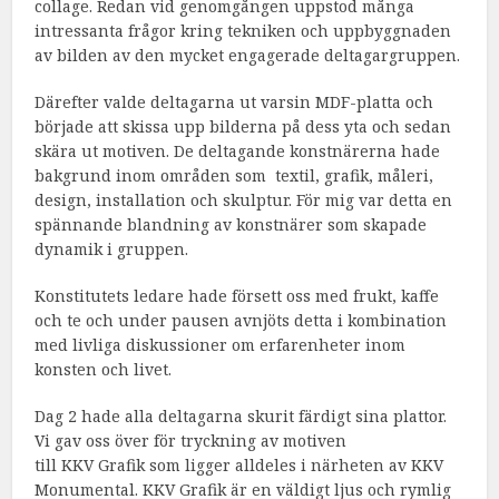
collage. Redan vid genomgången uppstod många
intressanta frågor kring tekniken och uppbyggnaden
av bilden av den mycket engagerade deltagargruppen.
Därefter valde deltagarna ut varsin MDF-platta och
började att skissa upp bilderna på dess yta och sedan
skära ut motiven. De deltagande konstnärerna hade
bakgrund inom områden som textil, grafik, måleri,
design, installation och skulptur. För mig var detta en
spännande blandning av konstnärer som skapade
dynamik i gruppen.
Konstitutets ledare hade försett oss med frukt, kaffe
och te och under pausen avnjöts detta i kombination
med livliga diskussioner om erfarenheter inom
konsten och livet.
Dag 2 hade alla deltagarna skurit färdigt sina plattor.
Vi gav oss över för tryckning av motiven
till KKV Grafik som ligger alldeles i närheten av KKV
Monumental. KKV Grafik är en väldigt ljus och rymlig