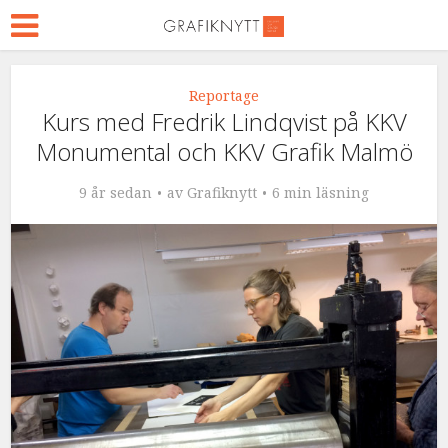
Reportage
Kurs med Fredrik Lindqvist på KKV
Monumental och KKV Grafik Malmö
9 år sedan
av
Grafiknytt
6 min läsning