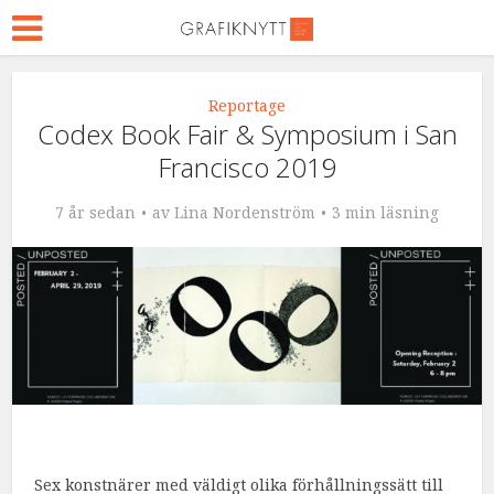
Reportage
Codex Book Fair & Symposium i San
Francisco 2019
7 år sedan
av
Lina Nordenström
3 min läsning
Sex konstnärer med väldigt olika förhållningssätt till