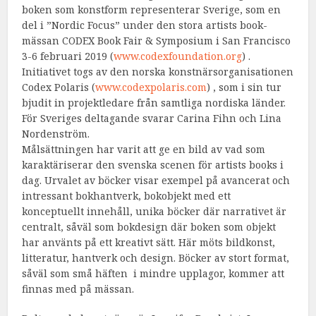
boken som konstform representerar Sverige, som en
del i ”Nordic Focus” under den stora artists book-
mässan CODEX Book Fair & Symposium i San Francisco
3-6 februari 2019 (
www.codexfoundation.org
) .
Initiativet togs av den norska konstnärsorganisationen
Codex Polaris (
www.codexpolaris.com
) , som i sin tur
bjudit in projektledare från samtliga nordiska länder.
För Sveriges deltagande svarar Carina Fihn och Lina
Nordenström.
Målsättningen har varit att ge en bild av vad som
karaktäriserar den svenska scenen för artists books i
dag. Urvalet av böcker visar exempel på avancerat och
intressant bokhantverk, bokobjekt med ett
konceptuellt innehåll, unika böcker där narrativet är
centralt, såväl som bokdesign där boken som objekt
har använts på ett kreativt sätt. Här möts bildkonst,
litteratur, hantverk och design. Böcker av stort format,
såväl som små häften i mindre upplagor, kommer att
finnas med på mässan.