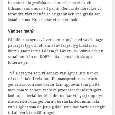
immateriella grafiska maskinen”, som vi drivit
tillsammans under ett par år. Genom det försöker vi
förändra vårt förståelse av grafik och vad grafik kan
åstadkomma. Nu arbetar vi mot en bok.
Vad ser man?
På bilderna syns två verk, en triptyk med vaxfrottage
på färgat tyg och ett annat av färgat tyg blekt med
klorin. Matriserna i dessa fall är en OSB-skiva och en
schablon från en KOBEmatta, menad att skrapa
fötterna på.
Två slags ytor som vi kanske vanligtvis inte har en
nära
och taktil relation till, massproducerade och
generiska, och som därför kan upplevas som platta,
men som vi genom grafiska processer försökt frigöra
kod ur, materialitet. Med denna har vi byggt upp nya
illusoriska rum, genom att förstärka den minimala
rumslighet som döljer sig där. Detta har varit strategin
till all verk i utställningen.