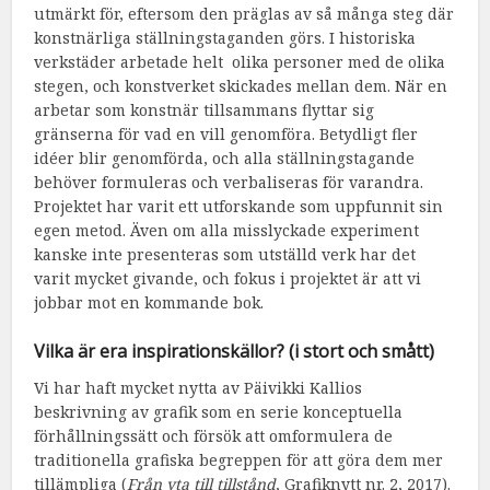
utmärkt för, eftersom den präglas av så många steg där
konstnärliga ställningstaganden görs. I historiska
verkstäder arbetade helt olika personer med de olika
stegen, och konstverket skickades mellan dem. När en
arbetar som konstnär tillsammans flyttar sig
gränserna för vad en vill genomföra. Betydligt fler
idéer blir genomförda, och alla ställningstagande
behöver formuleras och verbaliseras för varandra.
Projektet har varit ett utforskande som uppfunnit sin
egen metod. Även om alla misslyckade experiment
kanske inte presenteras som utställd verk har det
varit mycket givande, och fokus i projektet är att vi
jobbar mot en kommande bok.
Vilka är era inspirationskällor? (i stort och smått)
Vi har haft mycket nytta av Päivikki Kallios
beskrivning av grafik som en serie konceptuella
förhållningssätt och försök att omformulera de
traditionella grafiska begreppen för att göra dem mer
tillämpliga (
Från yta till tillstånd
, Grafiknytt nr. 2, 2017).