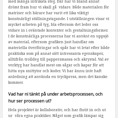
med många intrikata steg. Där har vi bland annat
drömt fram hur vi skall gå vidare. Både materialen för
matriser och bärare har varit ett lika viktigt
konstnärligt ställningstagande. I utställningen visar vi
mycket arbeten på tyg, bla eftersom det leder oss
vidare in i oväntade kontexter och gestaltningsformer.
I de konstnärliga processerna har vi använt en uppsjö
av material, eftersom grafiken just handlar om
materiella överföringar och spår har vi letat efter både
praktiska som på annat sätt intressanta egenskaper,
alltifrån trolldeg till pappersmassa och akrystal. Val av
verktyg har handlat mest om sågar och kapar för att
hitta nya snittytor och koder. Vi har ännu inte haft
anledning att använda en tryckpress, men det kanske
kommer.
Vad har ni tänkt på under arbetsprocessen, och
hur ser processen ut?
Hela projektet är kollaborativ, och har flutit in och ut
ur våra egna praktiker. Något som grafik lämpar sig