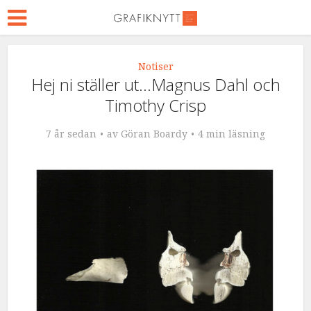
Notiser
Hej ni ställer ut…Magnus Dahl och
Timothy Crisp
7 år sedan
av
Göran Boardy
4 min läsning