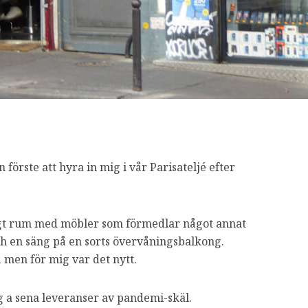
n förste att hyra in mig i vår Parisateljé efter
ysigt rum med möbler som förmedlar något annat
och en säng på en sorts övervåningsbalkong.
å men för mig var det nytt.
 g a sena leveranser av pandemi-skäl.