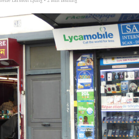
nelie Larsson Ljung
2 min läsning