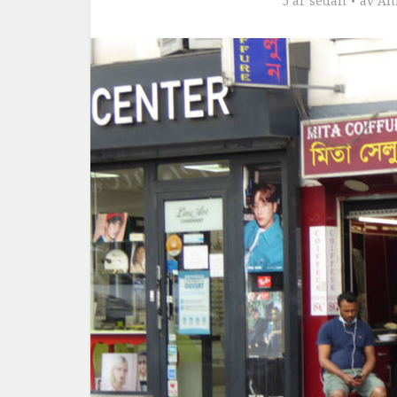
5 år sedan
av
An